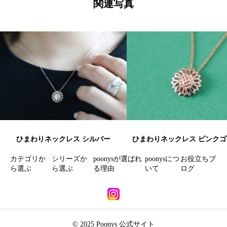
ー
関連写真
シ
ョ
ン
ひまわりネックレス シルバー
ひまわりネックレス ピンク
カテゴリか
シリーズか
poonysが選ばれ
poonysにつ
お役立ちブ
ら選ぶ
ら選ぶ
る理由
いて
ログ
© 2025 Poonys 公式サイト