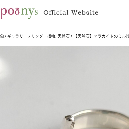
HOME
ギャラリー
リング・指輪
,
天然石
【天然石】マラカイトのミル