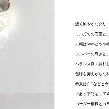
濃く鮮やかなグリ
ミル打ちの石座と
ム幅は5mmとやや
シルバーの輝きと
バランス良く調和し
色味を抑えがちな
春夏は白Tなどと
※必ず下記をご了
ボーダー模様とカ