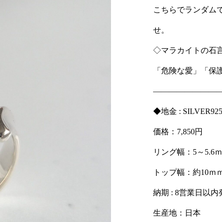
こちらでランダム
せ。
◇マラカイトの石
「危険な愛」「保
————————
◆地金 : SILVER
価格：7,850円
リング幅：5～5.6
トップ幅：約10ｍ
納期 : 8営業日
生産地：日本