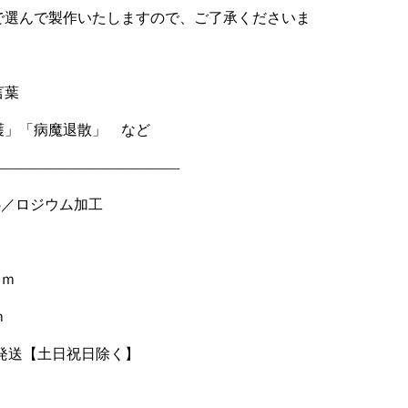
で選んで製作いたしますので、ご了承くださいま
言葉
護」「病魔退散」 など
—————————————
925／ロジウム加工
ｍｍ
ｍ
以内発送【土日祝日除く】