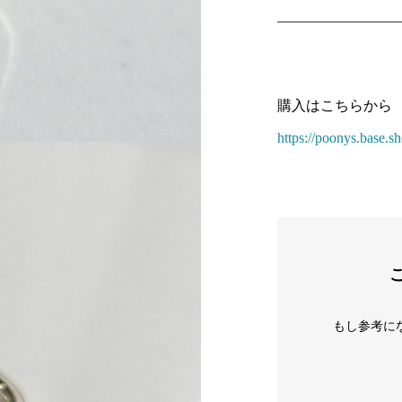
————————
購入はこちらから
https://poonys.base.
もし参考に