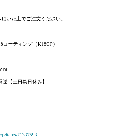
承頂いた上でご注文ください。
——————-
／K18コーティング（K18GP）
ｍｍ
以内発送【土日祭日休み】
shop/items/71337593