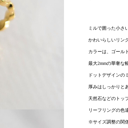
ミルで囲った小さ
かわいらしいリン
カラーは、ゴール
最大2mmの華奢な
ドットデザインの
厚みはしっかりと
天然石などのトッ
リーフリングの色
※サイズ調整の関