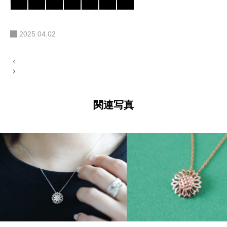
2025.04.02
投
稿
ナ
ビ
ゲ
ー
関連写真
シ
ョ
ン