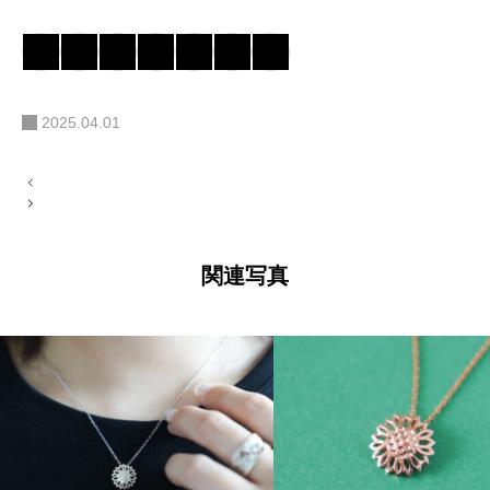
2025.04.01
投
稿
ナ
ビ
ゲ
ー
関連写真
シ
ョ
ン